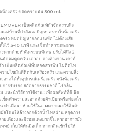
ห้องครัว ขจัดคราบมัน
500 ml.
N REMOVER
เป็นผลิตภัณฑ์กำจัดคราบสิ่ง
ุณแม่บ้านที่กำลังเจอปัญหาคราบในห้องครัว
องครัว หมดปัญหาออกแรงขัด ไม่ต้องเสีย
ั้งไว้
5-10
นาที และเช็ดทำความสะอาด
สะดวกด้วยหัวฉีดระบบพิเศษ ปรับได้ถึง
2
วันพัดลมดูดควัน
เตาอบ อ่างล้างจาน เคาท์
ัว
เป็นผลิตภัณฑ์ที่ปลอดสารพิษ ไม่ติดไฟ
ราบไขมันที่ติดกับเครื่องครัว และคราบสิ่ง
อาดได้ทั้งอุปกรณ์เครื่องครัว ผนังห้องครัว
้รับการรับรอง สกัดจากธรรมชาติ ไร้กลิ่น
อม
แนะนำวิธีการใช้งาน : เพื่อผลลัพท์ที่ดี ฉีด
ะเช็ดทำความสะอาดด้วยผ้าเปียกหรือฟองน้ำ
้น
คำเตือน : ห้ามใช้ในดวงตา ขณะใช้สินค้า
สัมผัสโดนให้ล้างออกด้วยน้ำไฟลผ่าน หยุดการ
คายเคืองเเละมีรอยเเดงมากขึ้น หากอาการยัง
เพทย์ เก็บให้พ้นมือเด็ก หากกลืนเข้าไปให้