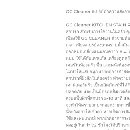
GC Cleaner
สเปรย์ทำความสะอาด
GC Cleaner KITCHEN STAI
สกปรก สำหรับการใช้งานในครัว
ค
เพียงใช้
GC CLEANER
ตัวช่วยห้
เวลา เพียงสเปรย์ลงบนคราบน้ำมัน ท
ออกหมดเกลี้ยงแน่นอนค่าาา
👩
แบบ ใช้ได้กับเตาแก๊ส เครื่องดูดค
เตอร์ในห้องครัว พื้น และผนังห้องคร
ไม่ทำให้แสบจมูก ง่ายต่อการกำจัดค
สกปรกที่ฝังลึกในห้องครัว ทำความสะ
เคาน์เตอร์ครัว เป็นผลิตภัณฑ์ที่ได
ปลอดภัย และเป็นมิตรต่อสิ่งแวดล้
ลงบนพื้นผิวที่สกปรก
5-10
นาที แล
จะทำให้คราบสกปรกออกง่ายมากขึ
นี้ระวังอย่าให้เข้าตา หากเกิดการ
ใช้เเละพบเเพทย์ หากเกิดอาการระ
คงอยู่เกินกว่า
72
ชั่วโมงให้ปรึกษาเ